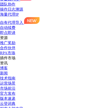
团队协作
操作日志溯源
海量代理IP
自有代理导入
自动续费
即点即译
资源
推广奖励
合作伙伴
RPA市场
插件市场
资讯
博客
新闻
技术指南
运营场景
市场前沿
官方发布
版本速递
云登词典