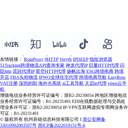
友情链接：
RolaProxy
9HTTP
Veryfb
IPDEEP
指纹浏览器
51Tracking跨境物流API查询专家
神龙代理IP
巨量HTTP代理
闪
臣http
流冠代理IP
星空HTTP代理
扬帆出海
ESG跨境电商
跨境
开店
FBA头程物流
IPWO全球住宅代理
跨境电商导航
EasyBoss
VAT注册
深圳的阳
海外仓系统
ai工具导航
天启ip代理
vmos云手
机
增值电信业务经营许可证编号：浙B2-20230054 跨地区增值电信
业务经营许可证编号：B1-20231491 EDI在线数据处理与交易处
理业务许可证：浙B2-20230054 IP-VPN互联网虚拟专用网业务许
可证：B1-20231491
© 版权所有 杭州辰链信息科技有限公司 I
浙公安网备
33010902003507号
浙ICP备2022019151号-6