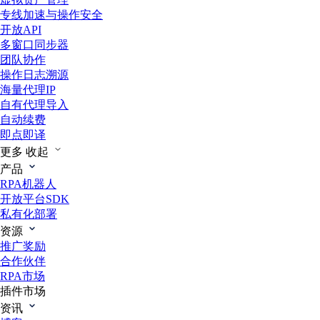
专线加速与操作安全
开放API
多窗口同步器
团队协作
操作日志溯源
海量代理IP
自有代理导入
自动续费
即点即译
更多
收起
产品
RPA机器人
开放平台SDK
私有化部署
资源
推广奖励
合作伙伴
RPA市场
插件市场
资讯