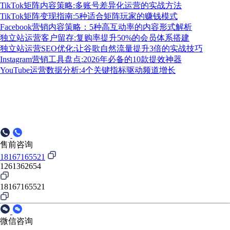
TikTok矩阵内容策略:多账号差异化运营的实战方法
TikTok矩阵变现指南:5种适合矩阵玩家的赚钱模式
Facebook营销内容策略：5种高互动率的内容形式解析
独立站运营客户留存:复购率提升50%的会员体系搭建
独立站运营SEO优化:让谷歌自然流量提升3倍的实战技巧
Instagram营销工具盘点:2026年必备的10款提效神器
YouTube运营数据分析:4个关键指标驱动频道增长
售前咨询
18167165521
1261362654
18167165521
微信咨询