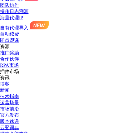
团队协作
操作日志溯源
海量代理IP
自有代理导入
自动续费
即点即译
资源
推广奖励
合作伙伴
RPA市场
插件市场
资讯
博客
新闻
技术指南
运营场景
市场前沿
官方发布
版本速递
云登词典