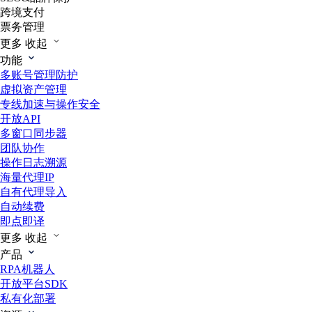
跨境支付
票务管理
更多
收起
功能
多账号管理防护
虚拟资产管理
专线加速与操作安全
开放API
多窗口同步器
团队协作
操作日志溯源
海量代理IP
自有代理导入
自动续费
即点即译
更多
收起
产品
RPA机器人
开放平台SDK
私有化部署