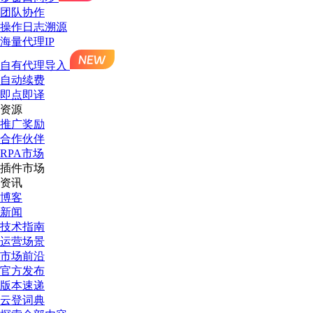
团队协作
操作日志溯源
海量代理IP
自有代理导入
自动续费
即点即译
资源
推广奖励
合作伙伴
RPA市场
插件市场
资讯
博客
新闻
技术指南
运营场景
市场前沿
官方发布
版本速递
云登词典