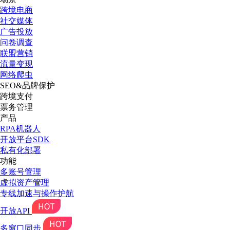
跨境电商
社交媒体
广告投放
问卷调查
联盟营销
流量变现
网络爬虫
SEO&品牌保护
跨境支付
票务管理
产品
RPA机器人
开放平台SDK
私有化部署
功能
多账号管理
虚拟资产管理
专线加速与操作护航
开放API
多窗口同步