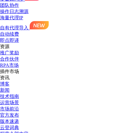
团队协作
操作日志溯源
海量代理IP
自有代理导入
自动续费
即点即译
资源
推广奖励
合作伙伴
RPA市场
插件市场
资讯
博客
新闻
技术指南
运营场景
市场前沿
官方发布
版本速递
云登词典