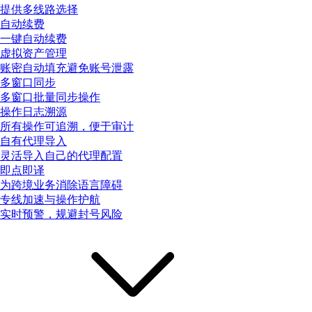
提供多线路选择
自动续费
一键自动续费
虚拟资产管理
账密自动填充避免账号泄露
多窗口同步
多窗口批量同步操作
操作日志溯源
所有操作可追溯，便于审计
自有代理导入
灵活导入自己的代理配置
即点即译
为跨境业务消除语言障碍
专线加速与操作护航
实时预警，规避封号风险