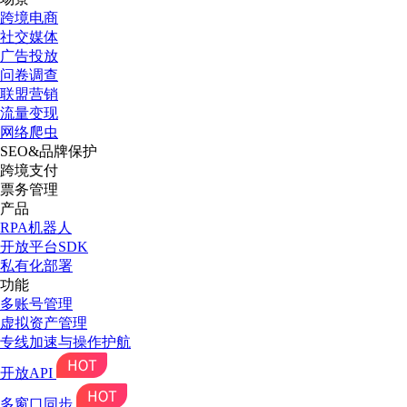
跨境电商
社交媒体
广告投放
问卷调查
联盟营销
流量变现
网络爬虫
SEO&品牌保护
跨境支付
票务管理
产品
RPA机器人
开放平台SDK
私有化部署
功能
多账号管理
虚拟资产管理
专线加速与操作护航
开放API
多窗口同步