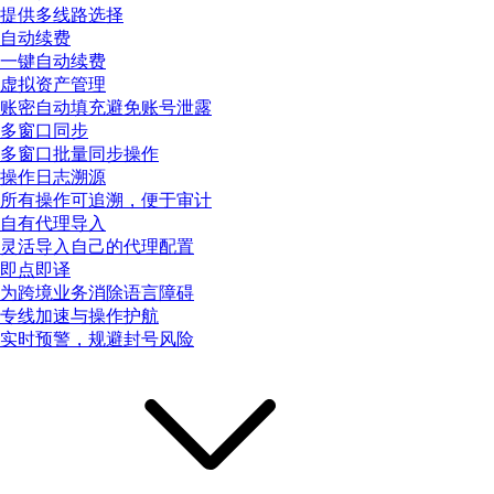
提供多线路选择
自动续费
一键自动续费
虚拟资产管理
账密自动填充避免账号泄露
多窗口同步
多窗口批量同步操作
操作日志溯源
所有操作可追溯，便于审计
自有代理导入
灵活导入自己的代理配置
即点即译
为跨境业务消除语言障碍
专线加速与操作护航
实时预警，规避封号风险