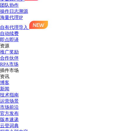
团队协作
操作日志溯源
海量代理IP
自有代理导入
自动续费
即点即译
资源
推广奖励
合作伙伴
RPA市场
插件市场
资讯
博客
新闻
技术指南
运营场景
市场前沿
官方发布
版本速递
云登词典