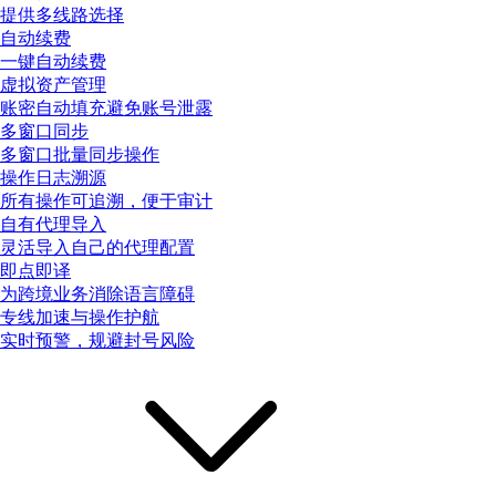
提供多线路选择
自动续费
一键自动续费
虚拟资产管理
账密自动填充避免账号泄露
多窗口同步
多窗口批量同步操作
操作日志溯源
所有操作可追溯，便于审计
自有代理导入
灵活导入自己的代理配置
即点即译
为跨境业务消除语言障碍
专线加速与操作护航
实时预警，规避封号风险