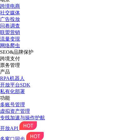
跨境电商
社交媒体
广告投放
问卷调查
联盟营销
流量变现
网络爬虫
SEO&品牌保护
跨境支付
票务管理
产品
RPA机器人
开放平台SDK
私有化部署
功能
多账号管理
虚拟资产管理
专线加速与操作护航
开放API
多窗口同步