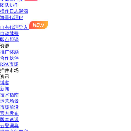
团队协作
操作日志溯源
海量代理IP
自有代理导入
自动续费
即点即译
资源
推广奖励
合作伙伴
RPA市场
插件市场
资讯
博客
新闻
技术指南
运营场景
市场前沿
官方发布
版本速递
云登词典