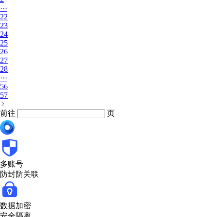
···
22
23
24
25
26
27
28
···
56
57
前往
页
多账号
防封防关联
数据加密
安全隔离