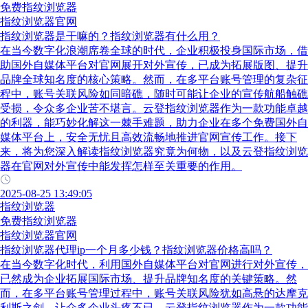
免费指纹浏览器
指纹浏览器官网
指纹浏览器是干嘛的？指纹浏览器有什么用？
在当今数字化浪潮席卷全球的时代，企业积极投身国际市场，借
助国外自媒体平台对官网展开对外宣传，已成为拓展版图、提升
品牌全球知名度的核心策略。然而，在多平台账号管理的复杂征
程中，账号关联风险如同暗礁，随时可能让企业的宣传航船触礁
受损，令众多企业苦不堪言。云登指纹浏览器作为一款功能卓越
的利器，能巧妙化解这一棘手难题，助力企业在多个免费国外自
媒体平台上，安全无忧且高效流畅地推进官网宣传工作。接下
来，将为您深入解读指纹浏览器究竟为何物，以及云登指纹浏览
器在官网对外宣传中能发挥怎样至关重要的作用。
2025-08-25 13:49:05
指纹浏览器
免费指纹浏览器
指纹浏览器官网
指纹浏览器代理ip一个月多少钱？指纹浏览器价格高吗？
在当今数字化时代，利用国外自媒体平台对官网进行对外宣传，
已然成为企业拓展国际市场、提升品牌知名度的关键策略。然
而，在多平台账号管理过程中，账号关联风险犹如高悬的达摩克
利斯之剑，让众多企业头疼不已。云登指纹浏览器作为一款功能