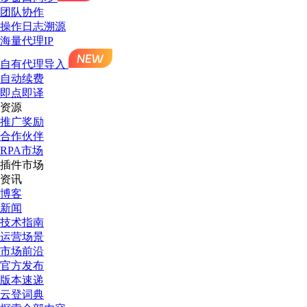
团队协作
操作日志溯源
海量代理IP
自有代理导入
自动续费
即点即译
资源
推广奖励
合作伙伴
RPA市场
插件市场
资讯
博客
新闻
技术指南
运营场景
市场前沿
官方发布
版本速递
云登词典