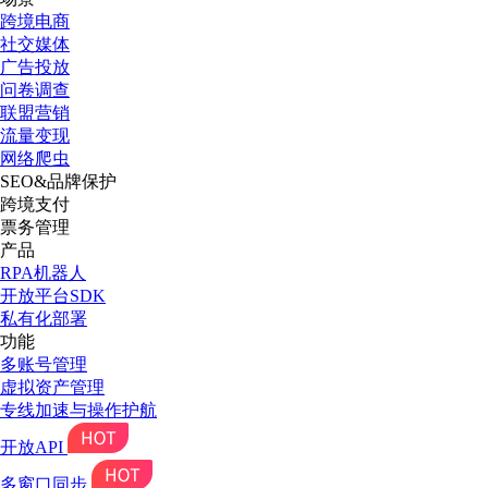
跨境电商
社交媒体
广告投放
问卷调查
联盟营销
流量变现
网络爬虫
SEO&品牌保护
跨境支付
票务管理
产品
RPA机器人
开放平台SDK
私有化部署
功能
多账号管理
虚拟资产管理
专线加速与操作护航
开放API
多窗口同步