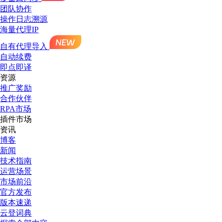
团队协作
操作日志溯源
海量代理IP
自有代理导入
自动续费
即点即译
资源
推广奖励
合作伙伴
RPA市场
插件市场
资讯
博客
新闻
技术指南
运营场景
市场前沿
官方发布
版本速递
云登词典