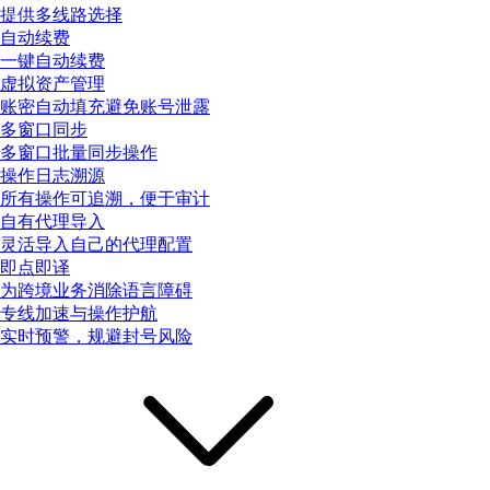
提供多线路选择
自动续费
一键自动续费
虚拟资产管理
账密自动填充避免账号泄露
多窗口同步
多窗口批量同步操作
操作日志溯源
所有操作可追溯，便于审计
自有代理导入
灵活导入自己的代理配置
即点即译
为跨境业务消除语言障碍
专线加速与操作护航
实时预警，规避封号风险