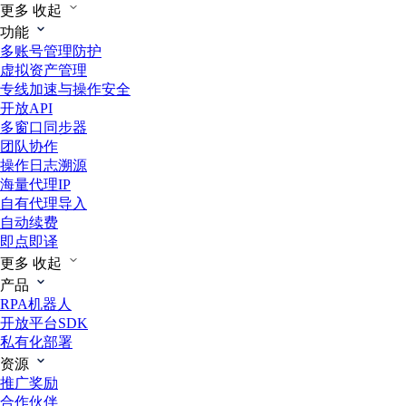
更多
收起
功能
多账号管理防护
虚拟资产管理
专线加速与操作安全
开放API
多窗口同步器
团队协作
操作日志溯源
海量代理IP
自有代理导入
自动续费
即点即译
更多
收起
产品
RPA机器人
开放平台SDK
私有化部署
资源
推广奖励
合作伙伴