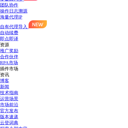
团队协作
操作日志溯源
海量代理IP
自有代理导入
自动续费
即点即译
资源
推广奖励
合作伙伴
RPA市场
插件市场
资讯
博客
新闻
技术指南
运营场景
市场前沿
官方发布
版本速递
云登词典