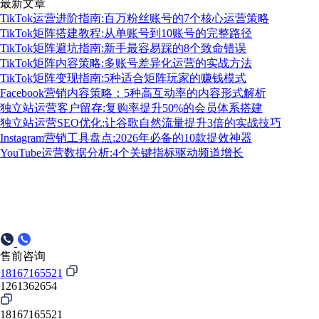
最新文章
TikTok运营进阶指南:百万粉丝账号的7个核心运营策略
TikTok矩阵搭建教程:从单账号到10账号的完整路径
TikTok矩阵避坑指南:新手最容易踩的8个致命错误
TikTok矩阵内容策略:多账号差异化运营的实战方法
TikTok矩阵变现指南:5种适合矩阵玩家的赚钱模式
Facebook营销内容策略：5种高互动率的内容形式解析
独立站运营客户留存:复购率提升50%的会员体系搭建
独立站运营SEO优化:让谷歌自然流量提升3倍的实战技巧
Instagram营销工具盘点:2026年必备的10款提效神器
YouTube运营数据分析:4个关键指标驱动频道增长
售前咨询
18167165521
1261362654
18167165521