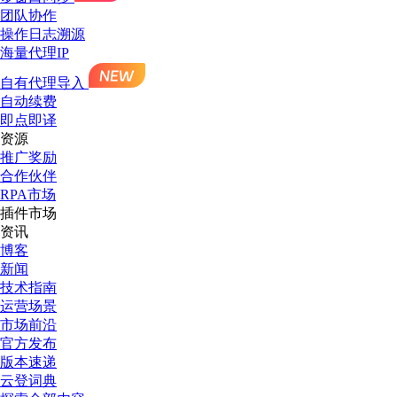
团队协作
操作日志溯源
海量代理IP
自有代理导入
自动续费
即点即译
资源
推广奖励
合作伙伴
RPA市场
插件市场
资讯
博客
新闻
技术指南
运营场景
市场前沿
官方发布
版本速递
云登词典