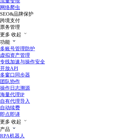
流量变现
网络爬虫
SEO&品牌保护
跨境支付
票务管理
更多
收起
功能
多账号管理防护
虚拟资产管理
专线加速与操作安全
开放API
多窗口同步器
团队协作
操作日志溯源
海量代理IP
自有代理导入
自动续费
即点即译
更多
收起
产品
RPA机器人