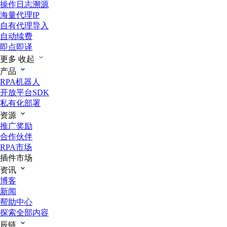
操作日志溯源
海量代理IP
自有代理导入
自动续费
即点即译
更多
收起
产品
RPA机器人
开放平台SDK
私有化部署
资源
推广奖励
合作伙伴
RPA市场
插件市场
资讯
博客
新闻
帮助中心
探索全部内容
辰链