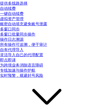
提供多线路选择
自动续费
一键自动续费
虚拟资产管理
账密自动填充避免账号泄露
多窗口同步
多窗口批量同步操作
操作日志溯源
所有操作可追溯，便于审计
自有代理导入
灵活导入自己的代理配置
即点即译
为跨境业务消除语言障碍
专线加速与操作护航
实时预警，规避封号风险