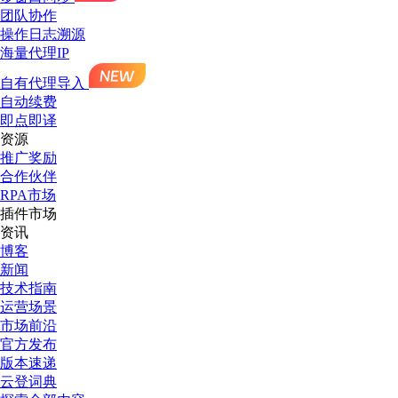
团队协作
操作日志溯源
海量代理IP
自有代理导入
自动续费
即点即译
资源
推广奖励
合作伙伴
RPA市场
插件市场
资讯
博客
新闻
技术指南
运营场景
市场前沿
官方发布
版本速递
云登词典