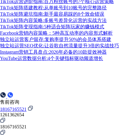
TikTok运营进阶指南:百万粉丝账号的7个核心运营策略
TikTok矩阵搭建教程:从单账号到10账号的完整路径
TikTok矩阵避坑指南:新手最容易踩的8个致命错误
TikTok矩阵内容策略:多账号差异化运营的实战方法
TikTok矩阵变现指南:5种适合矩阵玩家的赚钱模式
Facebook营销内容策略：5种高互动率的内容形式解析
独立站运营客户留存:复购率提升50%的会员体系搭建
独立站运营SEO优化:让谷歌自然流量提升3倍的实战技巧
Instagram营销工具盘点:2026年必备的10款提效神器
YouTube运营数据分析:4个关键指标驱动频道增长
售前咨询
18167165521
1261362654
18167165521