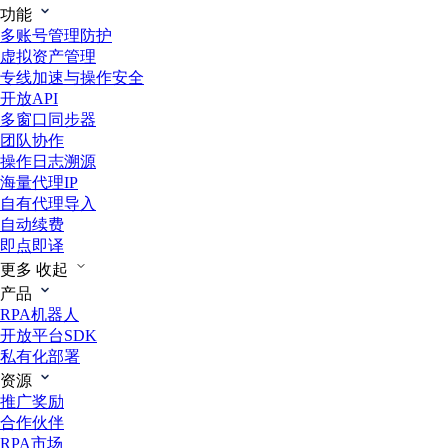
功能
多账号管理防护
虚拟资产管理
专线加速与操作安全
开放API
多窗口同步器
团队协作
操作日志溯源
海量代理IP
自有代理导入
自动续费
即点即译
更多
收起
产品
RPA机器人
开放平台SDK
私有化部署
资源
推广奖励
合作伙伴
RPA市场