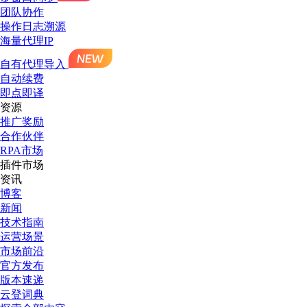
团队协作
操作日志溯源
海量代理IP
自有代理导入
自动续费
即点即译
资源
推广奖励
合作伙伴
RPA市场
插件市场
资讯
博客
新闻
技术指南
运营场景
市场前沿
官方发布
版本速递
云登词典