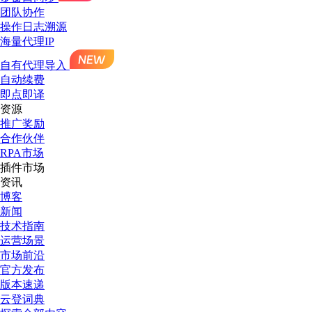
团队协作
操作日志溯源
海量代理IP
自有代理导入
自动续费
即点即译
资源
推广奖励
合作伙伴
RPA市场
插件市场
资讯
博客
新闻
技术指南
运营场景
市场前沿
官方发布
版本速递
云登词典