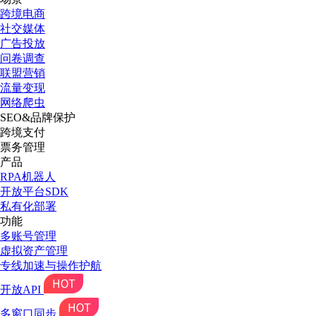
跨境电商
社交媒体
广告投放
问卷调查
联盟营销
流量变现
网络爬虫
SEO&品牌保护
跨境支付
票务管理
产品
RPA机器人
开放平台SDK
私有化部署
功能
多账号管理
虚拟资产管理
专线加速与操作护航
开放API
多窗口同步