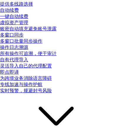
提供多线路选择
自动续费
一键自动续费
虚拟资产管理
账密自动填充避免账号泄露
多窗口同步
多窗口批量同步操作
操作日志溯源
所有操作可追溯，便于审计
自有代理导入
灵活导入自己的代理配置
即点即译
为跨境业务消除语言障碍
专线加速与操作护航
实时预警，规避封号风险