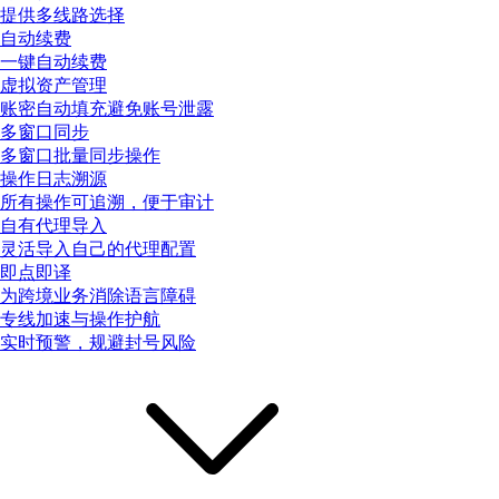
提供多线路选择
自动续费
一键自动续费
虚拟资产管理
账密自动填充避免账号泄露
多窗口同步
多窗口批量同步操作
操作日志溯源
所有操作可追溯，便于审计
自有代理导入
灵活导入自己的代理配置
即点即译
为跨境业务消除语言障碍
专线加速与操作护航
实时预警，规避封号风险