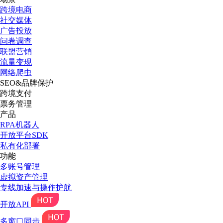
跨境电商
社交媒体
广告投放
问卷调查
联盟营销
流量变现
网络爬虫
SEO&品牌保护
跨境支付
票务管理
产品
RPA机器人
开放平台SDK
私有化部署
功能
多账号管理
虚拟资产管理
专线加速与操作护航
开放API
多窗口同步