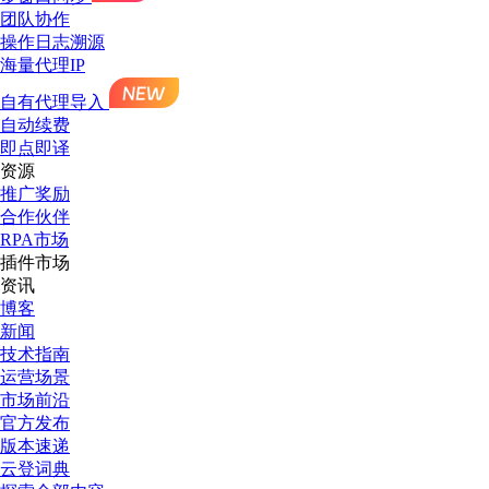
团队协作
操作日志溯源
海量代理IP
自有代理导入
自动续费
即点即译
资源
推广奖励
合作伙伴
RPA市场
插件市场
资讯
博客
新闻
技术指南
运营场景
市场前沿
官方发布
版本速递
云登词典