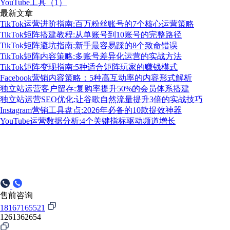
YouTube工具（1）
最新文章
TikTok运营进阶指南:百万粉丝账号的7个核心运营策略
TikTok矩阵搭建教程:从单账号到10账号的完整路径
TikTok矩阵避坑指南:新手最容易踩的8个致命错误
TikTok矩阵内容策略:多账号差异化运营的实战方法
TikTok矩阵变现指南:5种适合矩阵玩家的赚钱模式
Facebook营销内容策略：5种高互动率的内容形式解析
独立站运营客户留存:复购率提升50%的会员体系搭建
独立站运营SEO优化:让谷歌自然流量提升3倍的实战技巧
Instagram营销工具盘点:2026年必备的10款提效神器
YouTube运营数据分析:4个关键指标驱动频道增长
售前咨询
18167165521
1261362654