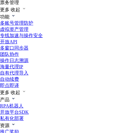
票务管理
更多
收起
功能
多账号管理防护
虚拟资产管理
专线加速与操作安全
开放API
多窗口同步器
团队协作
操作日志溯源
海量代理IP
自有代理导入
自动续费
即点即译
更多
收起
产品
RPA机器人
开放平台SDK
私有化部署
资源
推广奖励