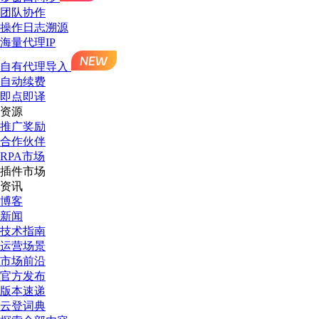
团队协作
操作日志溯源
海量代理IP
自有代理导入
自动续费
即点即译
资源
推广奖励
合作伙伴
RPA市场
插件市场
资讯
博客
新闻
技术指南
运营场景
市场前沿
官方发布
版本速递
云登词典