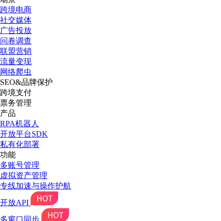
跨境电商
社交媒体
广告投放
问卷调查
联盟营销
流量变现
网络爬虫
SEO&品牌保护
跨境支付
票务管理
产品
RPA机器人
开放平台SDK
私有化部署
功能
多账号管理
虚拟资产管理
专线加速与操作护航
开放API
多窗口同步