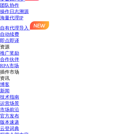
团队协作
操作日志溯源
海量代理IP
自有代理导入
自动续费
即点即译
资源
推广奖励
合作伙伴
RPA市场
插件市场
资讯
博客
新闻
技术指南
运营场景
市场前沿
官方发布
版本速递
云登词典