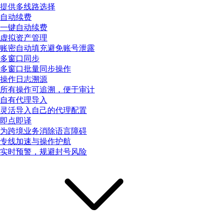
提供多线路选择
自动续费
一键自动续费
虚拟资产管理
账密自动填充避免账号泄露
多窗口同步
多窗口批量同步操作
操作日志溯源
所有操作可追溯，便于审计
自有代理导入
灵活导入自己的代理配置
即点即译
为跨境业务消除语言障碍
专线加速与操作护航
实时预警，规避封号风险