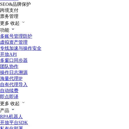
SEO&品牌保护
跨境支付
票务管理
更多
收起
功能
多账号管理防护
虚拟资产管理
专线加速与操作安全
开放API
多窗口同步器
团队协作
操作日志溯源
海量代理IP
自有代理导入
自动续费
即点即译
更多
收起
产品
RPA机器人
开放平台SDK
私有化部署