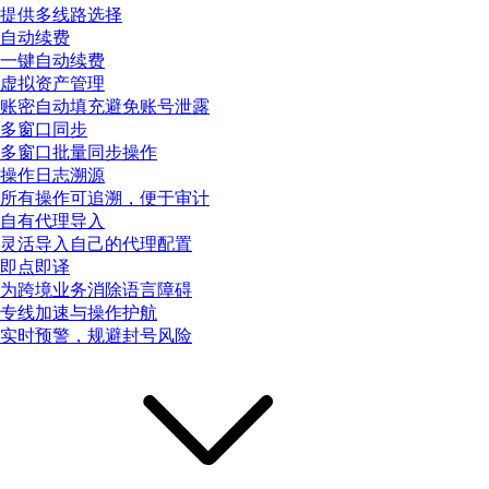
提供多线路选择
自动续费
一键自动续费
虚拟资产管理
账密自动填充避免账号泄露
多窗口同步
多窗口批量同步操作
操作日志溯源
所有操作可追溯，便于审计
自有代理导入
灵活导入自己的代理配置
即点即译
为跨境业务消除语言障碍
专线加速与操作护航
实时预警，规避封号风险