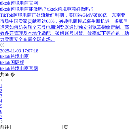
tiktok跨境电商官网
tiktok跨境电商能做吗？tiktok跨境电商好做吗？
TikTok跨境电商正处流量红利期，美国站GMV破80亿、东南亚
市场中国卖家贡献率达68%，兴趣电商模式催生新机遇！多账号
运营如何防关联？云登电商浏览器通过独立浏览器指纹定制、高
效多开管理及本地化适配，破解账号封禁、效率低下等难题，助
力卖家安全布局全球市场。
2025-11-03 17:07:18
tiktok跨境电商
tiktok国际版
tiktok跨境电商官网
共66 条
1
2
3
4
5
6
7
前往
页