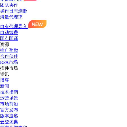
团队协作
操作日志溯源
海量代理IP
自有代理导入
自动续费
即点即译
资源
推广奖励
合作伙伴
RPA市场
插件市场
资讯
博客
新闻
技术指南
运营场景
市场前沿
官方发布
版本速递
云登词典