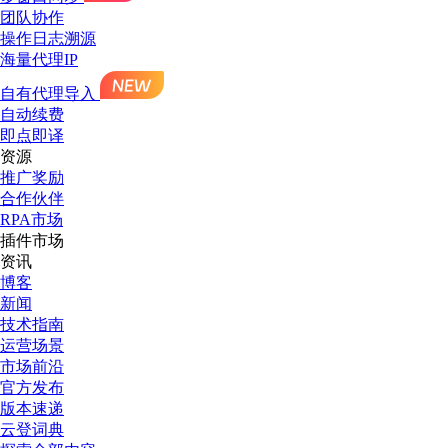
团队协作
操作日志溯源
海量代理IP
自有代理导入
自动续费
即点即译
资源
推广奖励
合作伙伴
RPA市场
插件市场
资讯
博客
新闻
技术指南
运营场景
市场前沿
官方发布
版本速递
云登词典