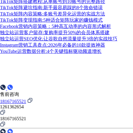
TikTok矩阵搭建教程:从单账号到10账号的完整路径
TikTok矩阵避坑指南:新手最容易踩的8个致命错误
TikTok矩阵内容策略:多账号差异化运营的实战方法
TikTok矩阵变现指南:5种适合矩阵玩家的赚钱模式
Facebook营销内容策略：5种高互动率的内容形式解析
独立站运营客户留存:复购率提升50%的会员体系搭建
独立站运营SEO优化:让谷歌自然流量提升3倍的实战技巧
Instagram营销工具盘点:2026年必备的10款提效神器
YouTube运营数据分析:4个关键指标驱动频道增长
售前咨询
18167165521
1261362654
18167165521