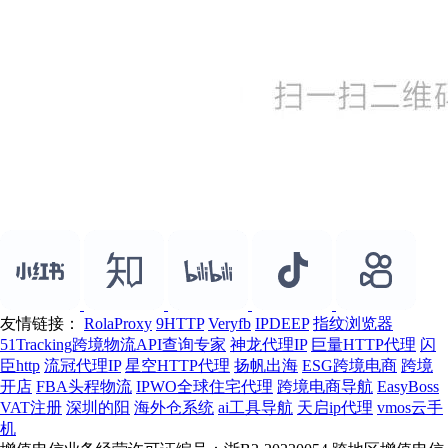
友情链接：
RolaProxy
9HTTP
Veryfb
IPDEEP
指纹浏览器
51Tracking跨境物流API查询专家
神龙代理IP
巨量HTTP代理
闪
臣http
流冠代理IP
星空HTTP代理
扬帆出海
ESG跨境电商
跨境
开店
FBA头程物流
IPWO全球住宅代理
跨境电商导航
EasyBoss
VAT注册
深圳的阳
海外仓系统
ai工具导航
天启ip代理
vmos云手
机