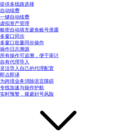
提供多线路选择
自动续费
一键自动续费
虚拟资产管理
账密自动填充避免账号泄露
多窗口同步
多窗口批量同步操作
操作日志溯源
所有操作可追溯，便于审计
自有代理导入
灵活导入自己的代理配置
即点即译
为跨境业务消除语言障碍
专线加速与操作护航
实时预警，规避封号风险