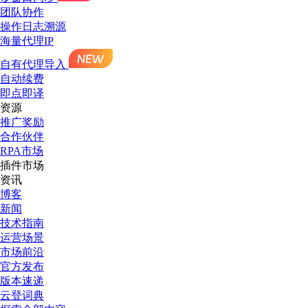
团队协作
操作日志溯源
海量代理IP
自有代理导入
自动续费
即点即译
资源
推广奖励
合作伙伴
RPA市场
插件市场
资讯
博客
新闻
技术指南
运营场景
市场前沿
官方发布
版本速递
云登词典