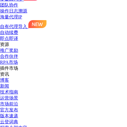
团队协作
操作日志溯源
海量代理IP
自有代理导入
自动续费
即点即译
资源
推广奖励
合作伙伴
RPA市场
插件市场
资讯
博客
新闻
技术指南
运营场景
市场前沿
官方发布
版本速递
云登词典