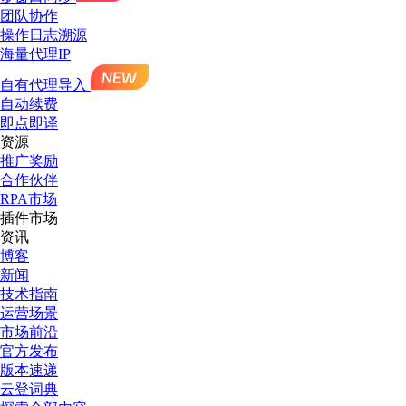
团队协作
操作日志溯源
海量代理IP
自有代理导入
自动续费
即点即译
资源
推广奖励
合作伙伴
RPA市场
插件市场
资讯
博客
新闻
技术指南
运营场景
市场前沿
官方发布
版本速递
云登词典