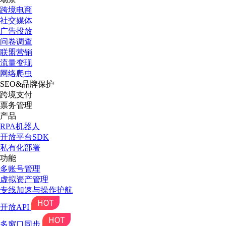
跨境电商
社交媒体
广告投放
问卷调查
联盟营销
流量变现
网络爬虫
SEO&品牌保护
跨境支付
票务管理
产品
RPA机器人
开放平台SDK
私有化部署
功能
多账号管理
虚拟资产管理
专线加速与操作护航
开放API
多窗口同步