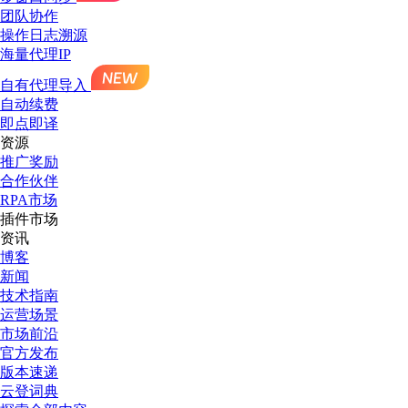
团队协作
操作日志溯源
海量代理IP
自有代理导入
自动续费
即点即译
资源
推广奖励
合作伙伴
RPA市场
插件市场
资讯
博客
新闻
技术指南
运营场景
市场前沿
官方发布
版本速递
云登词典