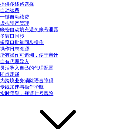
提供多线路选择
自动续费
一键自动续费
虚拟资产管理
账密自动填充避免账号泄露
多窗口同步
多窗口批量同步操作
操作日志溯源
所有操作可追溯，便于审计
自有代理导入
灵活导入自己的代理配置
即点即译
为跨境业务消除语言障碍
专线加速与操作护航
实时预警，规避封号风险