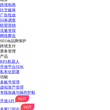
跨境电商
社交媒体
广告投放
问卷调查
联盟营销
流量变现
网络爬虫
SEO&品牌保护
跨境支付
票务管理
产品
RPA机器人
开放平台SDK
私有化部署
功能
多账号管理
虚拟资产管理
专线加速与操作护航
开放API
多窗口同步