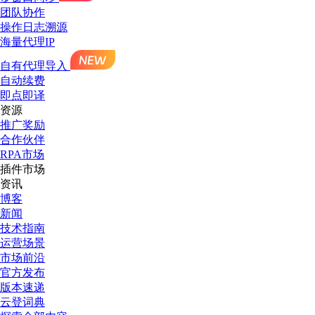
团队协作
操作日志溯源
海量代理IP
自有代理导入
自动续费
即点即译
资源
推广奖励
合作伙伴
RPA市场
插件市场
资讯
博客
新闻
技术指南
运营场景
市场前沿
官方发布
版本速递
云登词典