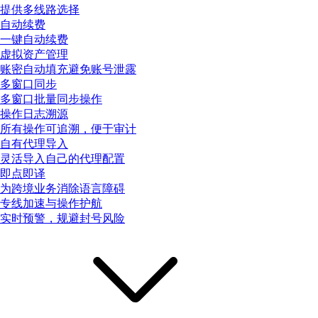
提供多线路选择
自动续费
一键自动续费
虚拟资产管理
账密自动填充避免账号泄露
多窗口同步
多窗口批量同步操作
操作日志溯源
所有操作可追溯，便于审计
自有代理导入
灵活导入自己的代理配置
即点即译
为跨境业务消除语言障碍
专线加速与操作护航
实时预警，规避封号风险