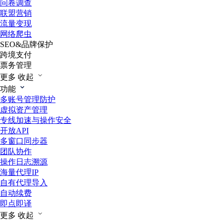
问卷调查
联盟营销
流量变现
网络爬虫
SEO&品牌保护
跨境支付
票务管理
更多
收起
功能
多账号管理防护
虚拟资产管理
专线加速与操作安全
开放API
多窗口同步器
团队协作
操作日志溯源
海量代理IP
自有代理导入
自动续费
即点即译
更多
收起