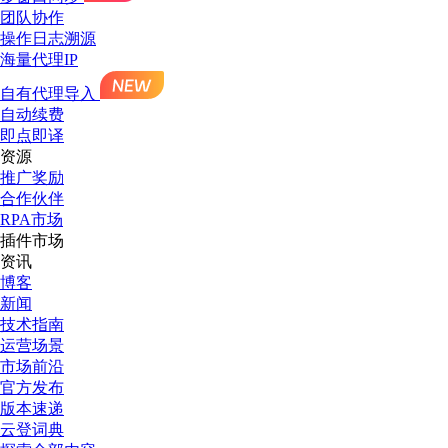
团队协作
操作日志溯源
海量代理IP
自有代理导入
自动续费
即点即译
资源
推广奖励
合作伙伴
RPA市场
插件市场
资讯
博客
新闻
技术指南
运营场景
市场前沿
官方发布
版本速递
云登词典