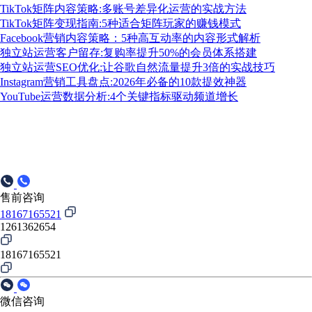
TikTok矩阵内容策略:多账号差异化运营的实战方法
TikTok矩阵变现指南:5种适合矩阵玩家的赚钱模式
Facebook营销内容策略：5种高互动率的内容形式解析
独立站运营客户留存:复购率提升50%的会员体系搭建
独立站运营SEO优化:让谷歌自然流量提升3倍的实战技巧
Instagram营销工具盘点:2026年必备的10款提效神器
YouTube运营数据分析:4个关键指标驱动频道增长
售前咨询
18167165521
1261362654
18167165521
微信咨询