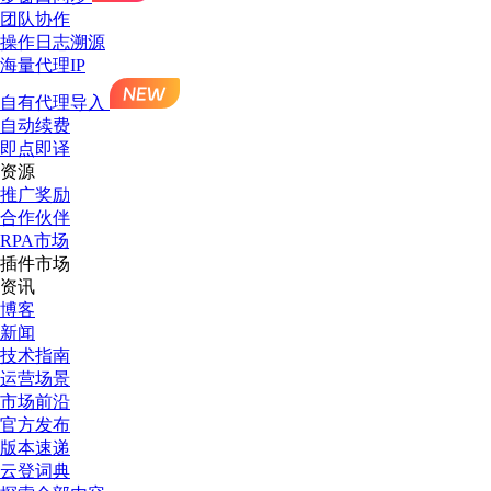
团队协作
操作日志溯源
海量代理IP
自有代理导入
自动续费
即点即译
资源
推广奖励
合作伙伴
RPA市场
插件市场
资讯
博客
新闻
技术指南
运营场景
市场前沿
官方发布
版本速递
云登词典