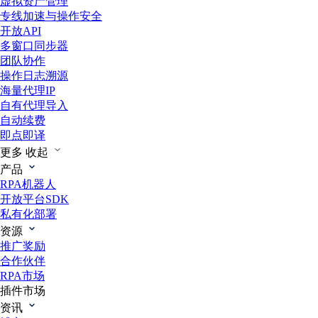
虚拟资产管理
专线加速与操作安全
开放API
多窗口同步器
团队协作
操作日志溯源
海量代理IP
自有代理导入
自动续费
即点即译
更多
收起
产品
RPA机器人
开放平台SDK
私有化部署
资源
推广奖励
合作伙伴
RPA市场
插件市场
资讯