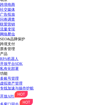
跨境电商
社交媒体
广告投放
问卷调查
联盟营销
流量变现
网络爬虫
SEO&品牌保护
跨境支付
票务管理
产品
RPA机器人
开放平台SDK
私有化部署
功能
多账号管理
虚拟资产管理
专线加速与操作护航
开放API
多窗口同步