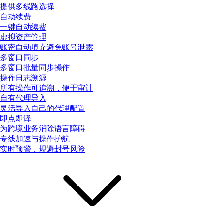
提供多线路选择
自动续费
一键自动续费
虚拟资产管理
账密自动填充避免账号泄露
多窗口同步
多窗口批量同步操作
操作日志溯源
所有操作可追溯，便于审计
自有代理导入
灵活导入自己的代理配置
即点即译
为跨境业务消除语言障碍
专线加速与操作护航
实时预警，规避封号风险