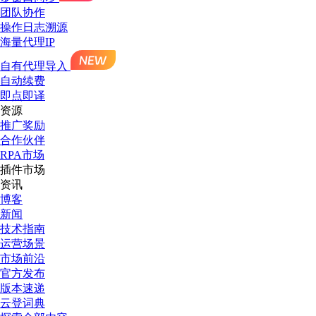
团队协作
操作日志溯源
海量代理IP
自有代理导入
自动续费
即点即译
资源
推广奖励
合作伙伴
RPA市场
插件市场
资讯
博客
新闻
技术指南
运营场景
市场前沿
官方发布
版本速递
云登词典