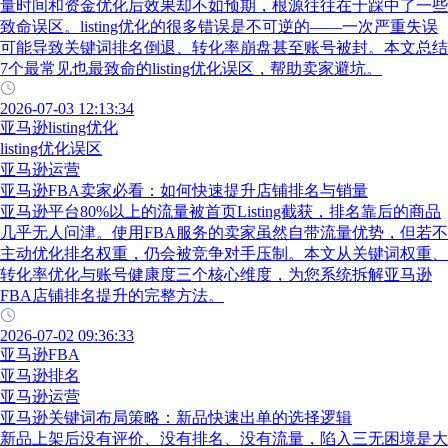
量时间和资金优化后效果却不如预期，根源往往在于踩中了一些
致命误区。listing优化的很多错误是不可逆的——一次严重失误
可能导致关键词排名倒退、转化率崩盘甚至账号被封。本文总结
7个最常见也最致命的listing优化误区，帮助卖家避坑。
2026-07-03 12:13:34
亚马逊listing优化
listing优化误区
亚马逊运营
亚马逊FBA卖家必看：如何快速提升店铺排名与销量
亚马逊平台80%以上的流量被首页Listing截获，排名靠后的商品
几乎无人问津。使用FBA服务的卖家虽然自带流量优势，但若不
主动优化排名权重，仍会被竞争对手压制。本文从关键词权重、
转化率优化与账号健康度三个核心维度，为您系统拆解亚马逊
FBA店铺排名提升的完整方法。
2026-07-02 09:36:33
亚马逊FBA
亚马逊排名
亚马逊运营
亚马逊关键词布局策略：新品快速出单的选择逻辑
新品上架后没有评价、没有排名、没有流量，陷入三无困境是大