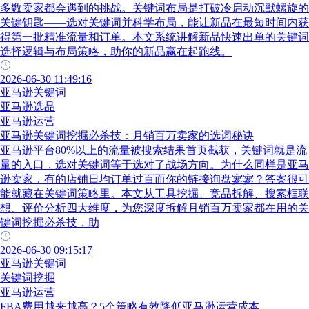
多数卖家都会遇到的挑战。关键词布局是打破冷启动沉默螺旋的
关键钥匙——选对关键词并科学布局，能让新品在最短时间内获
得第一批精准流量和订单。本文系统讲解新品快速出单的关键词
选择逻辑与布局策略，助你的新品赢在起跑线。
2026-06-30 11:49:16
亚马逊关键词
亚马逊选品
亚马逊运营
亚马逊关键词挖掘必杀技：月销百万卖家的选词秘诀
亚马逊平台80%以上的流量被搜索结果首页截获，关键词就是流
量的入口，选对关键词等于选对了战场方向。为什么同样是亚马
逊卖家，有的店铺日均订单过百而你的链接询盘寥寥？答案很可
能就藏在关键词策略里。本文从工具挖掘、竞品拆解、搜索框联
想、评价分析四大维度，为您深度拆解月销百万卖家都在用的关
键词挖掘必杀技，助
2026-06-30 09:15:17
亚马逊关键词
关键词挖掘
亚马逊运营
FBA费用越来越高？5个策略有效降低亚马逊运营成本