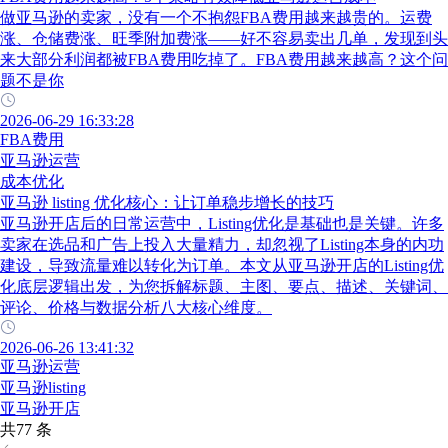
做亚马逊的卖家，没有一个不抱怨FBA费用越来越贵的。运费
涨、仓储费涨、旺季附加费涨——好不容易卖出几单，发现到头
来大部分利润都被FBA费用吃掉了。FBA费用越来越高？这个问
题不是你
2026-06-29 16:33:28
FBA费用
亚马逊运营
成本优化
亚马逊 listing 优化核心：让订单稳步增长的技巧
亚马逊开店后的日常运营中，Listing优化是基础也是关键。许多
卖家在选品和广告上投入大量精力，却忽视了Listing本身的内功
建设，导致流量难以转化为订单。本文从亚马逊开店的Listing优
化底层逻辑出发，为您拆解标题、主图、要点、描述、关键词、
评论、价格与数据分析八大核心维度。
2026-06-26 13:41:32
亚马逊运营
亚马逊listing
亚马逊开店
共77 条