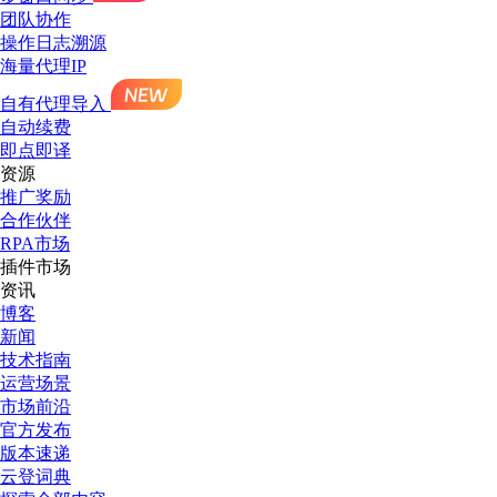
团队协作
操作日志溯源
海量代理IP
自有代理导入
自动续费
即点即译
资源
推广奖励
合作伙伴
RPA市场
插件市场
资讯
博客
新闻
技术指南
运营场景
市场前沿
官方发布
版本速递
云登词典