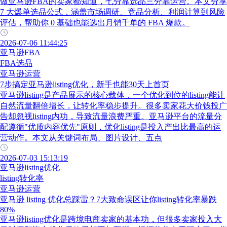
做亚马逊FBA的卖家都知道，七分靠选品三分靠运营。本文分享
7 大爆单选品公式，涵盖市场调研、竞品分析、利润计算到风险
评估，帮助你 0 基础也能选出月销千单的 FBA 爆款。
2026-07-06 11:44:25
亚马逊FBA
FBA选品
亚马逊运营
7步搞定亚马逊listing优化，新手也能30天上首页
亚马逊listing是产品展示的核心载体，一个优化到位的listing能让
自然流量翻倍增长，让转化率稳步提升。很多卖家花大价钱投广
告却忽视listing内功，导致流量浪费严重。亚马逊平台的流量分
配遵循"优质内容优先"原则，优化listing是投入产出比最高的运
营动作。本文从关键词布局、图片设计、五点
2026-07-03 15:13:19
亚马逊listing优化
listing转化率
亚马逊运营
亚马逊 listing 优化总踩雷？7大致命误区让你listing转化率暴跌
80%
亚马逊listing优化是跨境电商卖家的基本功，但很多卖家投入大