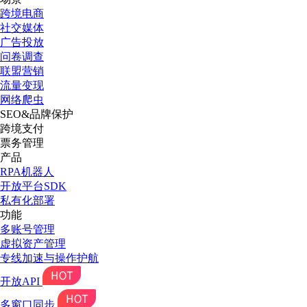
跨境电商
社交媒体
广告投放
问卷调查
联盟营销
流量变现
网络爬虫
SEO&品牌保护
跨境支付
票务管理
产品
RPA机器人
开放平台SDK
私有化部署
功能
多账号管理
虚拟资产管理
专线加速与操作护航
开放API
多窗口同步