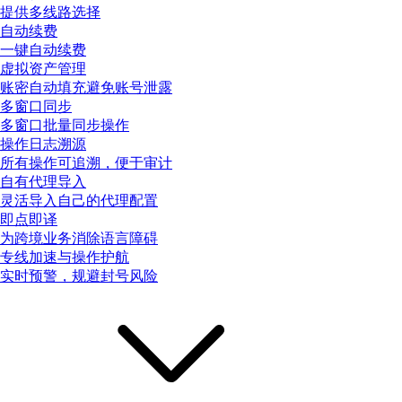
提供多线路选择
自动续费
一键自动续费
虚拟资产管理
账密自动填充避免账号泄露
多窗口同步
多窗口批量同步操作
操作日志溯源
所有操作可追溯，便于审计
自有代理导入
灵活导入自己的代理配置
即点即译
为跨境业务消除语言障碍
专线加速与操作护航
实时预警，规避封号风险