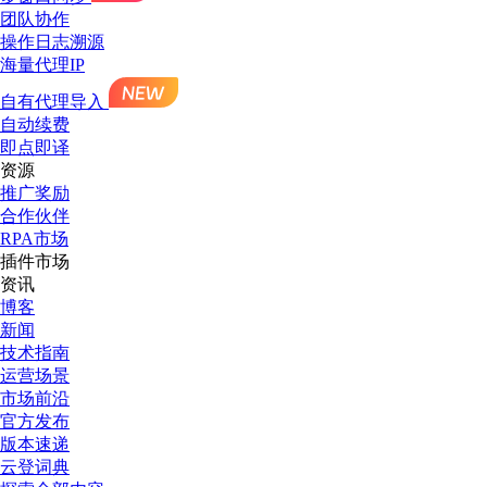
团队协作
操作日志溯源
海量代理IP
自有代理导入
自动续费
即点即译
资源
推广奖励
合作伙伴
RPA市场
插件市场
资讯
博客
新闻
技术指南
运营场景
市场前沿
官方发布
版本速递
云登词典