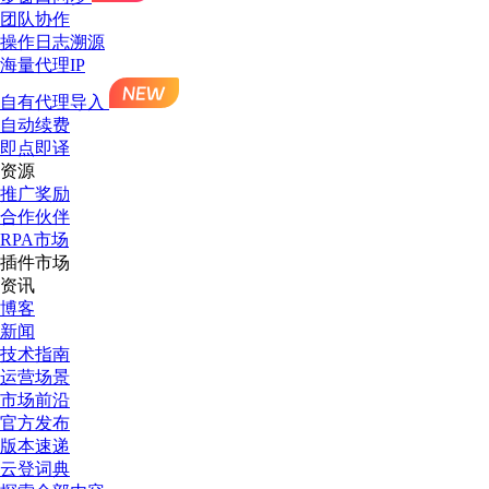
团队协作
操作日志溯源
海量代理IP
自有代理导入
自动续费
即点即译
资源
推广奖励
合作伙伴
RPA市场
插件市场
资讯
博客
新闻
技术指南
运营场景
市场前沿
官方发布
版本速递
云登词典