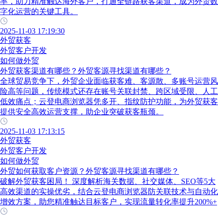
率，助力精准触达海外客户，打通全链路获客渠道，成为外贸数
字化运营的关键工具。
2025-11-03 17:19:30
外贸获客
外贸客户开发
如何做外贸
外贸获客渠道有哪些？外贸客源寻找渠道有哪些？
全球贸易竞争下，外贸企业面临获客难、客源散、多账号运营风
险高等问题，传统模式还存在账号关联封禁、跨区域受限、人工
低效痛点；云登电商浏览器凭多开、指纹防护功能，为外贸获客
提供安全高效运营支撑，助企业突破获客瓶颈。
2025-11-03 17:13:15
外贸获客
外贸客户开发
如何做外贸
外贸如何获取客户资源？外贸客源寻找渠道有哪些？
破解外贸获客困局！ 深度解析海关数据、社交媒体、SEO等5大
高效渠道的实操优劣，结合云登电商浏览器防关联技术与自动化
增效方案，助您精准触达目标客户，实现流量转化率提升200%+