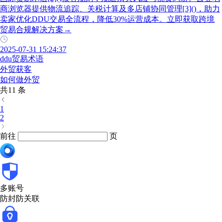
商浏览器提供物流追踪、关税计算及多店铺协同管理[3]()，助力
卖家优化DDU交易全流程，降低30%运营成本。立即获取跨境
贸易合规解决方案→
2025-07-31 15:24:37
ddu贸易术语
外贸获客
如何做外贸
共11 条
1
2
前往
页
多账号
防封防关联