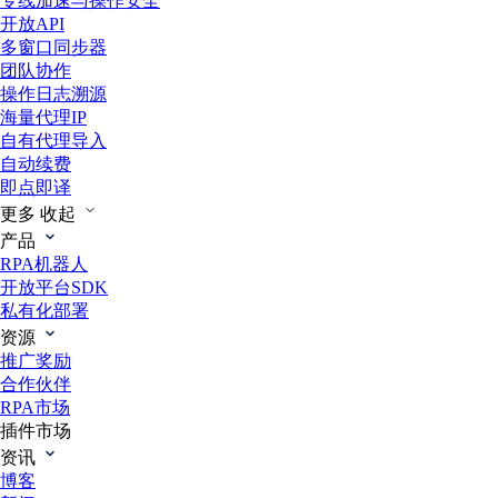
专线加速与操作安全
开放API
多窗口同步器
团队协作
操作日志溯源
海量代理IP
自有代理导入
自动续费
即点即译
更多
收起
产品
RPA机器人
开放平台SDK
私有化部署
资源
推广奖励
合作伙伴
RPA市场
插件市场
资讯
博客