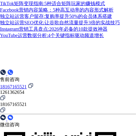
TikTok矩阵变现指南:5种适合矩阵玩家的赚钱模式
Facebook营销内容策略：5种高互动率的内容形式解析
独立站运营客户留存:复购率提升50%的会员体系搭建
独立站运营SEO优化:让谷歌自然流量提升3倍的实战技巧
Instagram营销工具盘点:2026年必备的10款提效神器
YouTube运营数据分析:4个关键指标驱动频道增长
售前咨询
18167165521
1261362654
18167165521
微信咨询