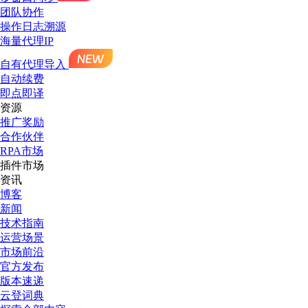
团队协作
操作日志溯源
海量代理IP
自有代理导入
自动续费
即点即译
资源
推广奖励
合作伙伴
RPA市场
插件市场
资讯
博客
新闻
技术指南
运营场景
市场前沿
官方发布
版本速递
云登词典