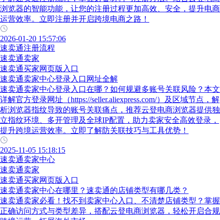
浏览器的智能功能，让您的注册过程更加高效、安全，提升电商
运营效率。立即注册并开启跨境电商之路！
2026-01-20 15:57:06
速卖通注册流程
速卖通卖家
速卖通买家网页版入口
速卖通卖家中心登录入口网址全解
速卖通卖家中心登录入口在哪？如何规避多账号关联风险？本文
详解官方登录网址（https://seller.aliexpress.com/）及区域节点，解
析浏览器指纹导致的账号关联痛点，推荐云登电商浏览器提供独
立指纹环境、多开管理及全球IP配置，助力卖家安全高效登录，
提升跨境运营效率。立即了解防关联技巧与工具优势！
2025-11-05 15:18:15
速卖通卖家中心
速卖通卖家
速卖通买家网页版入口
速卖通卖家中心在哪里？速卖通的店铺类型有哪几类？
速卖通卖家必看！找不到卖家中心入口、不清楚店铺类型？掌握
正确访问方式与类型差异，搭配云登电商浏览器，轻松开启合规