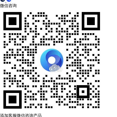
微信咨询
添加客服微信咨询产品