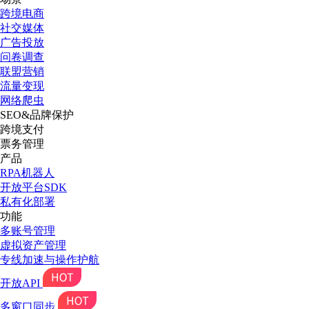
跨境电商
社交媒体
广告投放
问卷调查
联盟营销
流量变现
网络爬虫
SEO&品牌保护
跨境支付
票务管理
产品
RPA机器人
开放平台SDK
私有化部署
功能
多账号管理
虚拟资产管理
专线加速与操作护航
开放API
多窗口同步