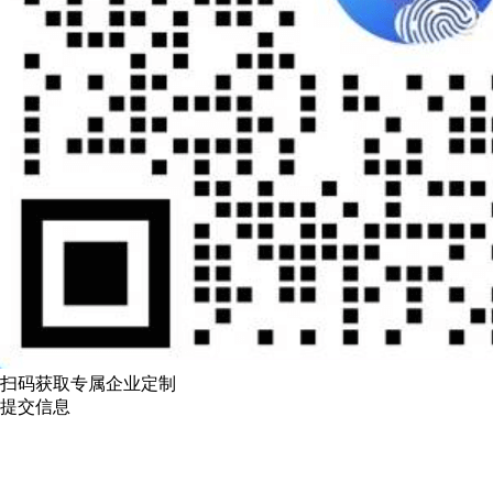
扫码获取专属企业定制
提交信息