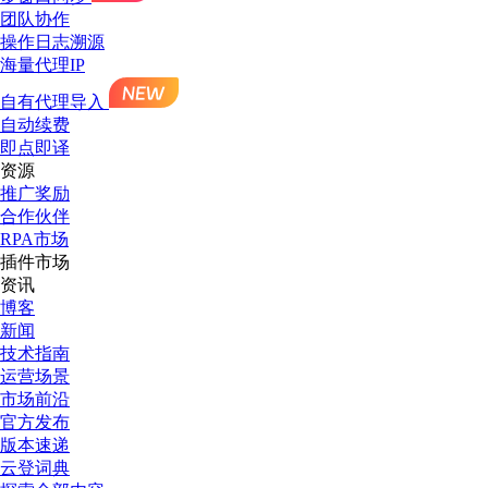
团队协作
操作日志溯源
海量代理IP
自有代理导入
自动续费
即点即译
资源
推广奖励
合作伙伴
RPA市场
插件市场
资讯
博客
新闻
技术指南
运营场景
市场前沿
官方发布
版本速递
云登词典