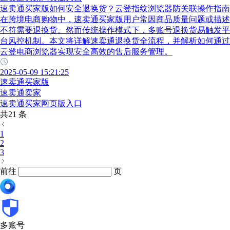
速卖通买家版如何安全退换货？云登指纹浏览器防关联操作指南
在跨境电商购物中，速卖通买家版用户常因商品质量问题或描述
不符需要退换货。然而传统操作模式下，多账号退换货易触发平
台风控机制。本文将详解速卖通退换货全流程，并解析如何通过
云登电商浏览器实现安全高效的售后服务管理。
2025-05-09 15:21:25
速卖通买家版
速卖通卖家
速卖通买家网页版入口
共21 条
1
2
3
前往
页
多账号