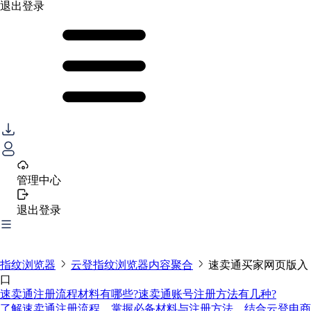
退出登录
管理中心
退出登录
指纹浏览器
云登指纹浏览器内容聚合
速卖通买家网页版入
口
速卖通注册流程材料有哪些?速卖通账号注册方法有几种?
了解速卖通注册流程，掌握必备材料与注册方法。结合云登电商