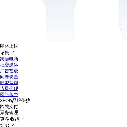
即将上线
场景
跨境电商
社交媒体
广告投放
问卷调查
联盟营销
流量变现
网络爬虫
SEO&品牌保护
跨境支付
票务管理
更多
收起
功能