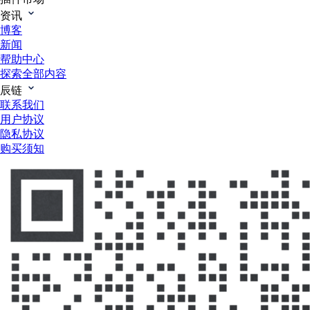
资讯
博客
新闻
帮助中心
探索全部内容
辰链
联系我们
用户协议
隐私协议
购买须知