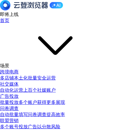
即将上线
首页
场景
跨境电商
多店铺本土化批量安全运营
社交媒体
自动化运营上百个社媒账户
广告投放
批量投放多个账户获得更多展现
问卷调查
自动批量填写问卷调查提高效率
联盟营销
多个账号投放广告以分散风险