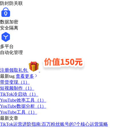
防封防关联
数据加密
安全隔离
多平台
自动化管理
注册领取礼包
最新tag
查看更多
带货变现（1）
短视频制作（1）
TikTok冷启动（1）
YouTube效率工具（1）
YouTube数据分析（1）
YouTube工具（1）
最新文章
TikTok运营进阶指南:百万粉丝账号的7个核心运营策略