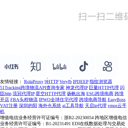
友情链接：
RolaProxy
9HTTP
Veryfb
IPDEEP
指纹浏览器
51Tracking跨境物流API查询专家
神龙代理IP
巨量HTTP代理
闪
臣http
流冠代理IP
星空HTTP代理
扬帆出海
ESG跨境电商
跨境
开店
FBA头程物流
IPWO全球住宅代理
跨境电商导航
EasyBoss
VAT注册
深圳的阳
海外仓系统
ai工具导航
天启ip代理
vmos云手
机
增值电信业务经营许可证编号：浙B2-20230054 跨地区增值电信
业务经营许可证编号：B1-20231491 EDI在线数据处理与交易处