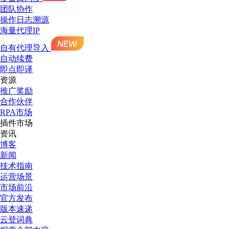
团队协作
操作日志溯源
海量代理IP
自有代理导入
自动续费
即点即译
资源
推广奖励
合作伙伴
RPA市场
插件市场
资讯
博客
新闻
技术指南
运营场景
市场前沿
官方发布
版本速递
云登词典