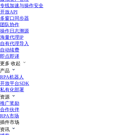
专线加速与操作安全
开放API
多窗口同步器
团队协作
操作日志溯源
海量代理IP
自有代理导入
自动续费
即点即译
更多
收起
产品
RPA机器人
开放平台SDK
私有化部署
资源
推广奖励
合作伙伴
RPA市场
插件市场
资讯