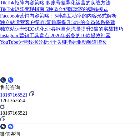
TikTok矩阵内容策略:多账号差异化运营的实战方法
TikTok矩阵变现指南:5种适合矩阵玩家的赚钱模式
Facebook营销内容策略：5种高互动率的内容形式解析
独立站运营客户留存:复购率提升50%的会员体系搭建
独立站运营SEO优化:让谷歌自然流量提升3倍的实战技巧
Instagram营销工具盘点:2026年必备的10款提效神器
YouTube运营数据分析:4个关键指标驱动频道增长
售前咨询
18167165521
1261362654
18167165521
微信咨询