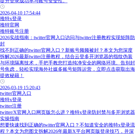
提升登录成功率与账号安全性。
2026-04-10 17:54:44
推特x登录
推特官网
推特账号注册
2026实战指南：twitter官网入口访问与twitter注册教程实现矩阵防
封
找不到正确的twitter官网入口？新账号频频被封？本文为您深度
拆解2026最新twitter注册教程，结合云登多开浏览器的指纹伪装
与环境隔离技术，手把手教您打造纯净安全的网络环境。告别封
号焦虑，轻松实现海外社媒多账号矩阵运营，立即点击获取出海
提效秘籍！
2026-03-19 15:20:43
twitter官网入口
推特x登录
twitter注册
twitter/X官网入口网页版怎么进？推特x登录防封禁与多开浏览器
实操指南
想要快速找到正确的twitter官网入口？不知道安全的推特x登录流
程？本文为您图文拆解2026年最新X平台网页版登录技巧，并深