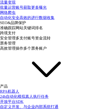
流量变现
批量运营账号获取更多曝光
网络爬虫
自动化安全高效的进行数据收集
SEO&品牌保护
准确跟踪网站关键词排名
跨境支付
安全管理多支付账号资金流转
票务管理
高效管理操作多个票务账户
产品
RPA机器人
24h自动化模拟真人执行任务
开放平台SDK
自定义开发、与企业内部系统打通