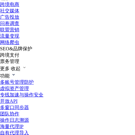
跨境电商
社交媒体
广告投放
问卷调查
联盟营销
流量变现
网络爬虫
SEO&品牌保护
跨境支付
票务管理
更多
收起
功能
多账号管理防护
虚拟资产管理
专线加速与操作安全
开放API
多窗口同步器
团队协作
操作日志溯源
海量代理IP
自有代理导入