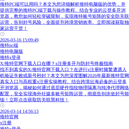
推特PC端可以用吗？本文为您详细解析推特电脑版的优势，并
提供完整的推特PC端下载与操作教程。结合专业的云登多开浏
览器，教您如何轻松突破限制，实现推特账号矩阵的安全防关联
运营，告别封号风险，全面提升跨境营销效率。立即阅读获取独
家运营干货！
2026-03-16 15:09:49
推特pc端
推特电脑版
推特x登录
X/推特官网下载入口在哪？x注册多开与防封号终极指南
找不到真实的X/推特官网下载入口？在进行x注册时频繁遭遇人
机验证失败或新号秒封？本文为您深度图解2026年最新推特官网
真实入口与高权重x注册实操教程。结合跨境出海必备的云登多
开浏览器，揭秘如何通过底层硬件指纹物理隔离与纯净代理网络
配置，安全实现海外社媒多账号矩阵运营，彻底告别连坐封号烦
恼！立即点击获取防关联黑科技！
2026-03-14 14:56:13
推特官网
x注册
推特x登录