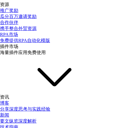
资源
推广奖励
瓜分百万邀请奖励
合作伙伴
携手整合外贸资源
RPA市场
免费提供RPA自动化模版
插件市场
海量插件应用免费使用
资讯
博客
分享深度思考与实践经验
新闻
要文纵览深度解析
技术指南