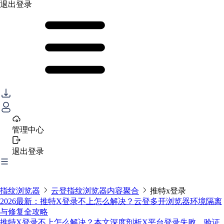
退出登录
管理中心
退出登录
指纹浏览器
云登指纹浏览器内容聚合
推特x登录
2026最新：推特X登录不上怎么解决？云登多开浏览器环境隔离
与修复全攻略
推特X登录不上怎么解决？本文深度剖析X平台登录失败、验证