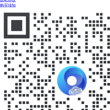
隐私协议
购买须知