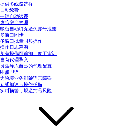
提供多线路选择
自动续费
一键自动续费
虚拟资产管理
账密自动填充避免账号泄露
多窗口同步
多窗口批量同步操作
操作日志溯源
所有操作可追溯，便于审计
自有代理导入
灵活导入自己的代理配置
即点即译
为跨境业务消除语言障碍
专线加速与操作护航
实时预警，规避封号风险