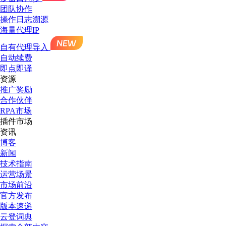
团队协作
操作日志溯源
海量代理IP
自有代理导入
自动续费
即点即译
资源
推广奖励
合作伙伴
RPA市场
插件市场
资讯
博客
新闻
技术指南
运营场景
市场前沿
官方发布
版本速递
云登词典