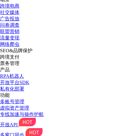
跨境电商
社交媒体
广告投放
问卷调查
联盟营销
流量变现
网络爬虫
SEO&品牌保护
跨境支付
票务管理
产品
RPA机器人
开放平台SDK
私有化部署
功能
多账号管理
虚拟资产管理
专线加速与操作护航
开放API
多窗口同步