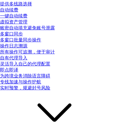
提供多线路选择
自动续费
一键自动续费
虚拟资产管理
账密自动填充避免账号泄露
多窗口同步
多窗口批量同步操作
操作日志溯源
所有操作可追溯，便于审计
自有代理导入
灵活导入自己的代理配置
即点即译
为跨境业务消除语言障碍
专线加速与操作护航
实时预警，规避封号风险