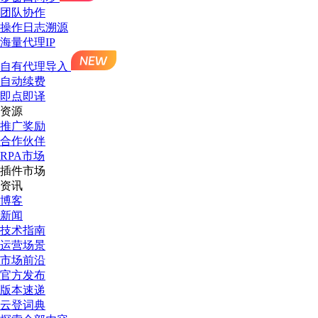
团队协作
操作日志溯源
海量代理IP
自有代理导入
自动续费
即点即译
资源
推广奖励
合作伙伴
RPA市场
插件市场
资讯
博客
新闻
技术指南
运营场景
市场前沿
官方发布
版本速递
云登词典