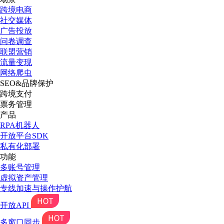
跨境电商
社交媒体
广告投放
问卷调查
联盟营销
流量变现
网络爬虫
SEO&品牌保护
跨境支付
票务管理
产品
RPA机器人
开放平台SDK
私有化部署
功能
多账号管理
虚拟资产管理
专线加速与操作护航
开放API
多窗口同步