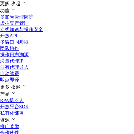
更多
收起
功能
多账号管理防护
虚拟资产管理
专线加速与操作安全
开放API
多窗口同步器
团队协作
操作日志溯源
海量代理IP
自有代理导入
自动续费
即点即译
更多
收起
产品
RPA机器人
开放平台SDK
私有化部署
资源
推广奖励
合作伙伴