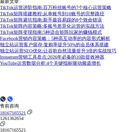
最新文章
TikTok运营进阶指南:百万粉丝账号的7个核心运营策略
TikTok矩阵搭建教程:从单账号到10账号的完整路径
TikTok矩阵避坑指南:新手最容易踩的8个致命错误
TikTok矩阵内容策略:多账号差异化运营的实战方法
TikTok矩阵变现指南:5种适合矩阵玩家的赚钱模式
Facebook营销内容策略：5种高互动率的内容形式解析
独立站运营客户留存:复购率提升50%的会员体系搭建
独立站运营SEO优化:让谷歌自然流量提升3倍的实战技巧
Instagram营销工具盘点:2026年必备的10款提效神器
YouTube运营数据分析:4个关键指标驱动频道增长
售前咨询
18167165521
1261362654
18167165521