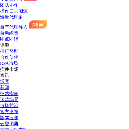
团队协作
操作日志溯源
海量代理IP
自有代理导入
自动续费
即点即译
资源
推广奖励
合作伙伴
RPA市场
插件市场
资讯
博客
新闻
技术指南
运营场景
市场前沿
官方发布
版本速递
云登词典