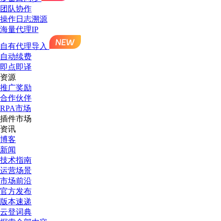
团队协作
操作日志溯源
海量代理IP
自有代理导入
自动续费
即点即译
资源
推广奖励
合作伙伴
RPA市场
插件市场
资讯
博客
新闻
技术指南
运营场景
市场前沿
官方发布
版本速递
云登词典