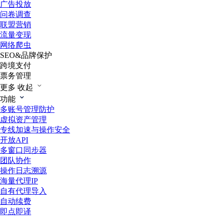
广告投放
问卷调查
联盟营销
流量变现
网络爬虫
SEO&品牌保护
跨境支付
票务管理
更多
收起
功能
多账号管理防护
虚拟资产管理
专线加速与操作安全
开放API
多窗口同步器
团队协作
操作日志溯源
海量代理IP
自有代理导入
自动续费
即点即译