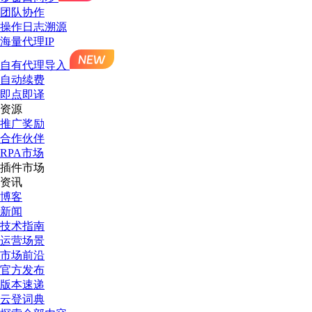
团队协作
操作日志溯源
海量代理IP
自有代理导入
自动续费
即点即译
资源
推广奖励
合作伙伴
RPA市场
插件市场
资讯
博客
新闻
技术指南
运营场景
市场前沿
官方发布
版本速递
云登词典