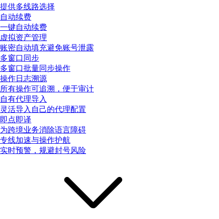
提供多线路选择
自动续费
一键自动续费
虚拟资产管理
账密自动填充避免账号泄露
多窗口同步
多窗口批量同步操作
操作日志溯源
所有操作可追溯，便于审计
自有代理导入
灵活导入自己的代理配置
即点即译
为跨境业务消除语言障碍
专线加速与操作护航
实时预警，规避封号风险