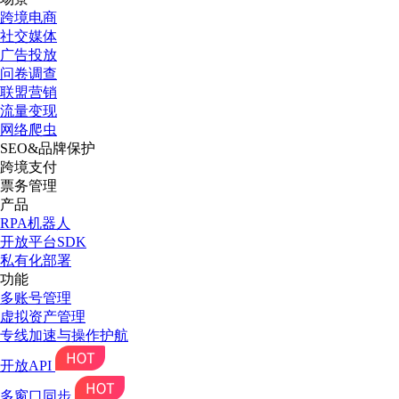
跨境电商
社交媒体
广告投放
问卷调查
联盟营销
流量变现
网络爬虫
SEO&品牌保护
跨境支付
票务管理
产品
RPA机器人
开放平台SDK
私有化部署
功能
多账号管理
虚拟资产管理
专线加速与操作护航
开放API
多窗口同步