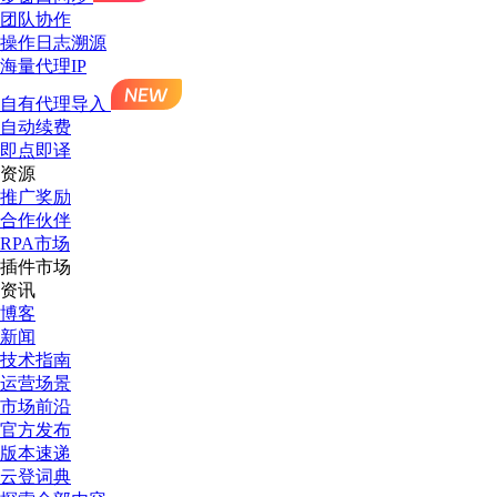
团队协作
操作日志溯源
海量代理IP
自有代理导入
自动续费
即点即译
资源
推广奖励
合作伙伴
RPA市场
插件市场
资讯
博客
新闻
技术指南
运营场景
市场前沿
官方发布
版本速递
云登词典