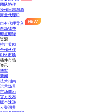
团队协作
操作日志溯源
海量代理IP
自有代理导入
自动续费
即点即译
资源
推广奖励
合作伙伴
RPA市场
插件市场
资讯
博客
新闻
技术指南
运营场景
市场前沿
官方发布
版本速递
云登词典