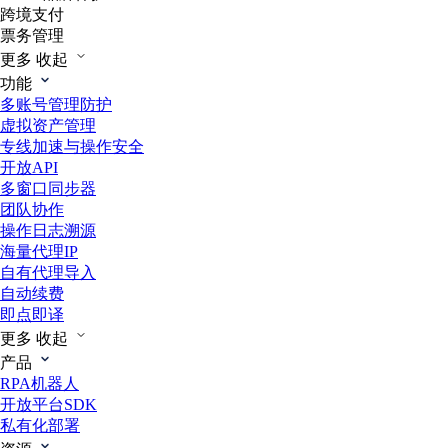
跨境支付
票务管理
更多
收起
功能
多账号管理防护
虚拟资产管理
专线加速与操作安全
开放API
多窗口同步器
团队协作
操作日志溯源
海量代理IP
自有代理导入
自动续费
即点即译
更多
收起
产品
RPA机器人
开放平台SDK
私有化部署