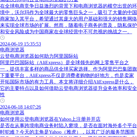
在全球电商竞争日益激烈的背景下和电商浏览器的横空出世的环
境中，沃尔玛作为全球最大的零售巨头之一，吸引了大量的中国
商家加入其平台，希望通过其庞大的用户基础和强大的销售网络
来实现全球市场的扩展。然而，随着电子商务的普及，隐私保护
和安全风险成为中国商家在全球经营中不可忽视的挑战之一。
2024-06-19 15:35:53
电商浏览器
云登电商浏览器如何助力阿里国际站
阿里巴巴国际站（AliExpress）是全球领先的网上零售平台之
一，提供丰富多样的商品供全球买家选择。作为阿里巴巴集团旗
下重要平台，AliExpress不仅是消费者购物的好地方，也是卖家
开拓国际市场的有力工具。本文将详细介绍AliExpress是什么，
它的主要特点以及如何借助云登电商浏览器提升业务效率和安全
性
2024-06-18 14:07:26
电商浏览器
如何使用云登电商浏览器在Yahoo上注册并开店
是否在从事跨境电商业务时陷入窘境，是否在面对海外多个平台
时犯难？今天的主角是Yahoo（雅虎），以其广泛的服务范围而