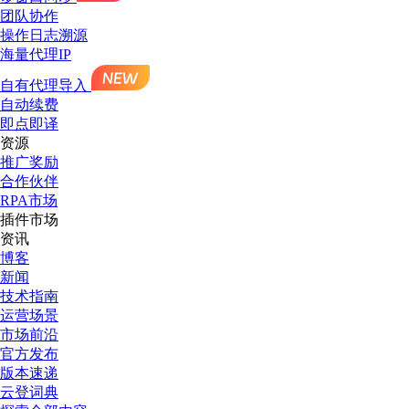
团队协作
操作日志溯源
海量代理IP
自有代理导入
自动续费
即点即译
资源
推广奖励
合作伙伴
RPA市场
插件市场
资讯
博客
新闻
技术指南
运营场景
市场前沿
官方发布
版本速递
云登词典