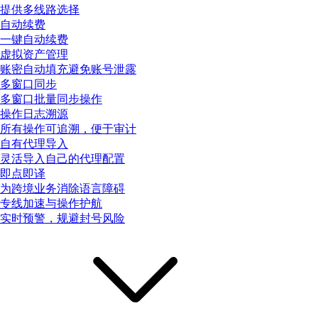
提供多线路选择
自动续费
一键自动续费
虚拟资产管理
账密自动填充避免账号泄露
多窗口同步
多窗口批量同步操作
操作日志溯源
所有操作可追溯，便于审计
自有代理导入
灵活导入自己的代理配置
即点即译
为跨境业务消除语言障碍
专线加速与操作护航
实时预警，规避封号风险