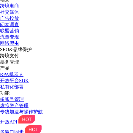
跨境电商
社交媒体
广告投放
问卷调查
联盟营销
流量变现
网络爬虫
SEO&品牌保护
跨境支付
票务管理
产品
RPA机器人
开放平台SDK
私有化部署
功能
多账号管理
虚拟资产管理
专线加速与操作护航
开放API
多窗口同步