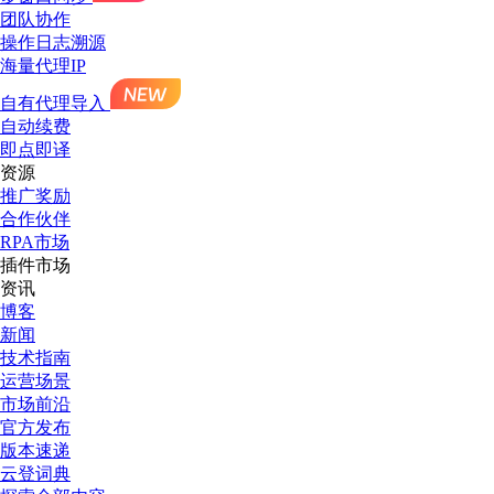
团队协作
操作日志溯源
海量代理IP
自有代理导入
自动续费
即点即译
资源
推广奖励
合作伙伴
RPA市场
插件市场
资讯
博客
新闻
技术指南
运营场景
市场前沿
官方发布
版本速递
云登词典