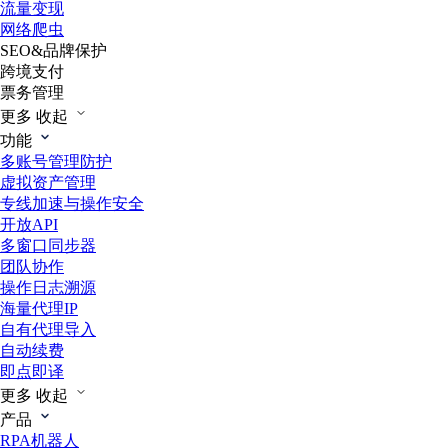
流量变现
网络爬虫
SEO&品牌保护
跨境支付
票务管理
更多
收起
功能
多账号管理防护
虚拟资产管理
专线加速与操作安全
开放API
多窗口同步器
团队协作
操作日志溯源
海量代理IP
自有代理导入
自动续费
即点即译
更多
收起
产品
RPA机器人