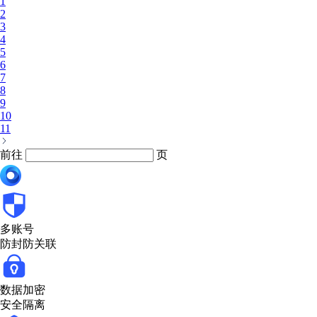
1
2
3
4
5
6
7
8
9
10
11
前往
页
多账号
防封防关联
数据加密
安全隔离