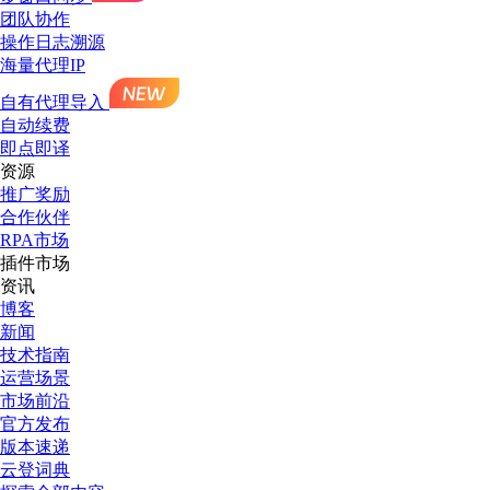
团队协作
操作日志溯源
海量代理IP
自有代理导入
自动续费
即点即译
资源
推广奖励
合作伙伴
RPA市场
插件市场
资讯
博客
新闻
技术指南
运营场景
市场前沿
官方发布
版本速递
云登词典