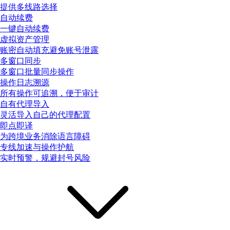
提供多线路选择
自动续费
一键自动续费
虚拟资产管理
账密自动填充避免账号泄露
多窗口同步
多窗口批量同步操作
操作日志溯源
所有操作可追溯，便于审计
自有代理导入
灵活导入自己的代理配置
即点即译
为跨境业务消除语言障碍
专线加速与操作护航
实时预警，规避封号风险