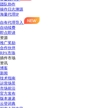
团队协作
操作日志溯源
海量代理IP
自有代理导入
自动续费
即点即译
资源
推广奖励
合作伙伴
RPA市场
插件市场
资讯
博客
新闻
技术指南
运营场景
市场前沿
官方发布
版本速递
云登词典