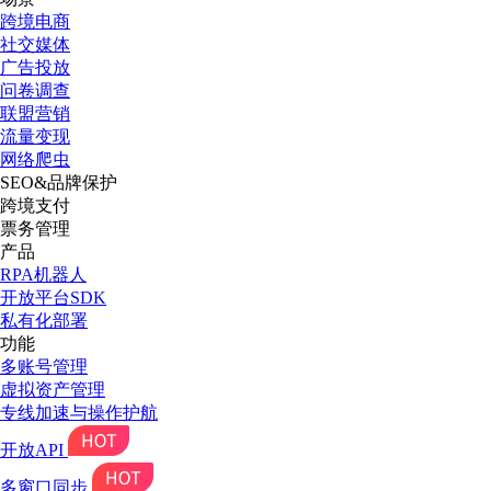
跨境电商
社交媒体
广告投放
问卷调查
联盟营销
流量变现
网络爬虫
SEO&品牌保护
跨境支付
票务管理
产品
RPA机器人
开放平台SDK
私有化部署
功能
多账号管理
虚拟资产管理
专线加速与操作护航
开放API
多窗口同步